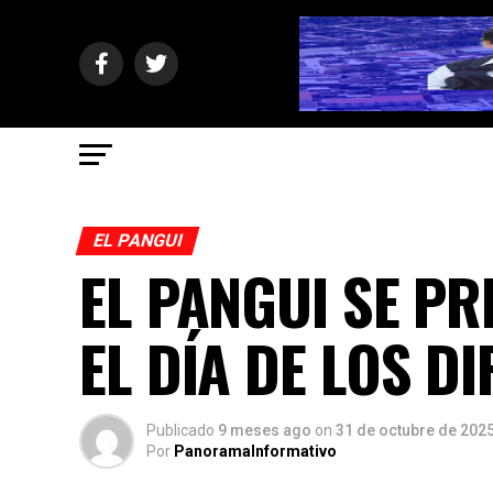
EL PANGUI
EL PANGUI SE PR
EL DÍA DE LOS D
Publicado
9 meses ago
on
31 de octubre de 202
Por
PanoramaInformativo