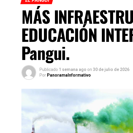
EL PANGUI
MÁS INFRAESTR
EDUCACIÓN INTE
Pangui.
Publicado
1 semana ago
on
30 de julio de 2026
Por
PanoramaInformativo