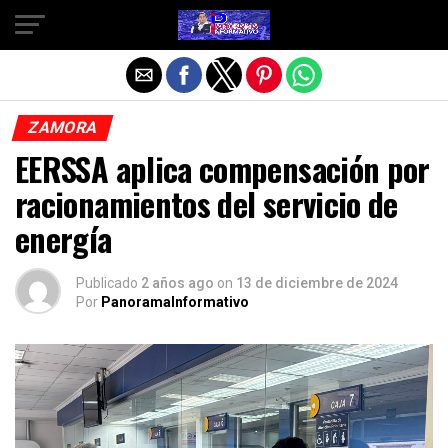
Salir de la versión móvil
ZAMORA
EERSSA aplica compensación por
racionamientos del servicio de
energía
Publicado
2 años ago
on
13 de diciembre de 2024
Por
PanoramaInformativo