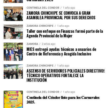
CENTINELA DEL CÓNDOR
1 año ago
ZAMORA CHINCHIPE SE CONVOCA A GRAN
ASAMBLEA PROVINCIAL POR SUS DERECHOS
ZAMORA CHINCHIPE
1 año ago
Taller con enfoque en Finanzas formó parte de la
Agenda Provincial de la Mujer
ZAMORA
2 años ago
MIES entregó ayudas técnicas a usuarios de
Centro de Referencia y Acogida Inclusivo
ZAMORA CHINCHIPE
1 año ago
ASCENSO DE SERVIDORES POLICIALES DIRECTIVOS Y
TÉCNICO OPERATIVOS FORTALECE LA
INSTITUCI
CENTINELA DEL CÓNDOR
1 año ago
𝐂𝐞𝐧𝐭𝐢𝐧𝐞𝐥𝐚 𝐝𝐞𝐥 𝐂𝐨́𝐧𝐝𝐨𝐫 𝐥𝐢𝐬𝐭𝐨 𝐩𝐚𝐫𝐚 𝐥𝐨𝐬 𝐂𝐚𝐫𝐧𝐚𝐯𝐚𝐥𝐞𝐬
𝟐𝟎𝟐𝟓.