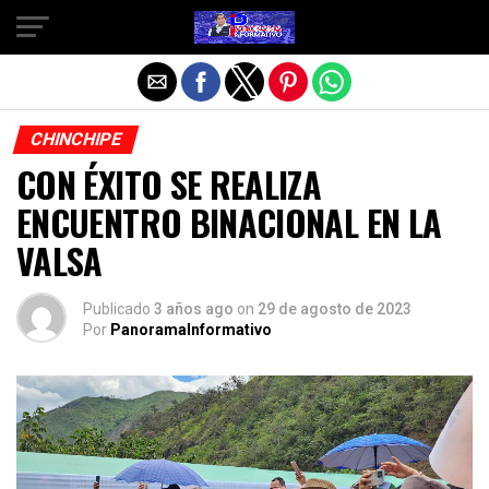
Salir de la versión móvil
CHINCHIPE
CON ÉXITO SE REALIZA
ENCUENTRO BINACIONAL EN LA
VALSA
Publicado
3 años ago
on
29 de agosto de 2023
Por
PanoramaInformativo