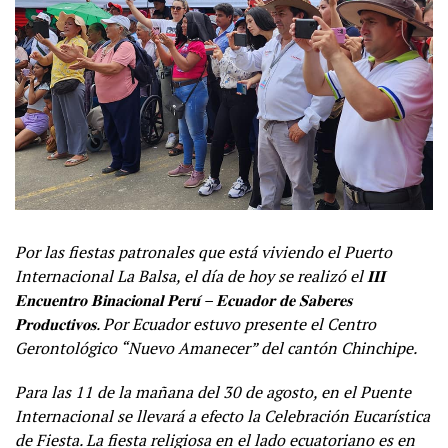
Por las fiestas patronales que está viviendo el Puerto
Internacional La Balsa, el día de hoy se realizó el
𝐈𝐈𝐈
𝐄𝐧𝐜𝐮𝐞𝐧𝐭𝐫𝐨
𝐁𝐢𝐧𝐚𝐜𝐢𝐨𝐧𝐚𝐥
𝐏𝐞𝐫𝐮
́ –
𝐄𝐜𝐮𝐚𝐝𝐨𝐫
𝐝𝐞
𝐒𝐚𝐛𝐞𝐫𝐞𝐬
𝐏𝐫𝐨𝐝𝐮𝐜𝐭𝐢𝐯𝐨𝐬
. Por Ecuador estuvo presente el Centro
Gerontológico “Nuevo Amanecer” del cantón Chinchipe.
Para las 11 de la mañana del 30 de agosto, en el Puente
Internacional se llevará a efecto la Celebración Eucarística
de Fiesta. La fiesta religiosa en el lado ecuatoriano es en