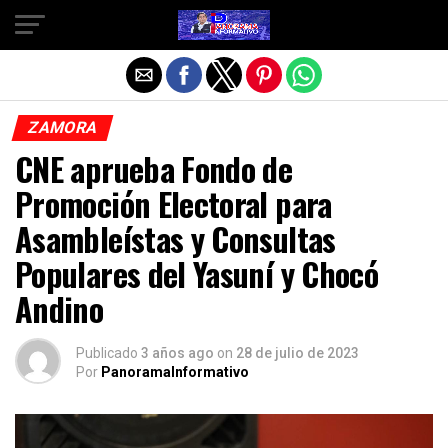
Salir de la versión móvil
ZAMORA
CNE aprueba Fondo de
Promoción Electoral para
Asambleístas y Consultas
Populares del Yasuní y Chocó
Andino
Publicado
3 años ago
on
28 de julio de 2023
Por
PanoramaInformativo