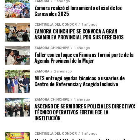
ZAMORA
1 año ago
Zamora realizó el lanzamiento oficial de los
Carnavales 2025
CENTINELA DEL CÓNDOR
1 año ago
ZAMORA CHINCHIPE SE CONVOCA A GRAN
ASAMBLEA PROVINCIAL POR SUS DERECHOS
ZAMORA CHINCHIPE
1 año ago
Taller con enfoque en Finanzas formó parte de la
Agenda Provincial de la Mujer
ZAMORA
2 años ago
MIES entregó ayudas técnicas a usuarios de
Centro de Referencia y Acogida Inclusivo
ZAMORA CHINCHIPE
1 año ago
ASCENSO DE SERVIDORES POLICIALES DIRECTIVOS Y
TÉCNICO OPERATIVOS FORTALECE LA
INSTITUCI
CENTINELA DEL CÓNDOR
1 año ago