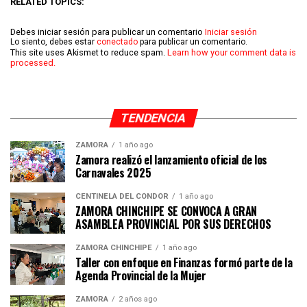
RELATED TOPICS:
Debes iniciar sesión para publicar un comentario
Iniciar sesión
Lo siento, debes estar
conectado
para publicar un comentario.
This site uses Akismet to reduce spam.
Learn how your comment data is
processed.
TENDENCIA
ZAMORA
1 año ago
Zamora realizó el lanzamiento oficial de los
Carnavales 2025
CENTINELA DEL CÓNDOR
1 año ago
ZAMORA CHINCHIPE SE CONVOCA A GRAN
ASAMBLEA PROVINCIAL POR SUS DERECHOS
ZAMORA CHINCHIPE
1 año ago
Taller con enfoque en Finanzas formó parte de la
Agenda Provincial de la Mujer
ZAMORA
2 años ago