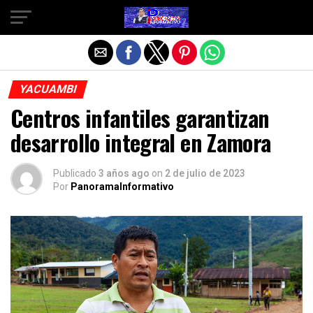
Salir de la versión móvil
YACUAMBI
Centros infantiles garantizan
desarrollo integral en Zamora
Publicado
3 años ago
on
2 de julio de 2023
Por
PanoramaInformativo