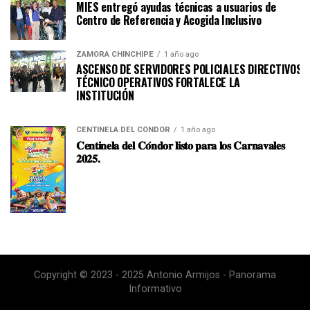
MIES entregó ayudas técnicas a usuarios de
Centro de Referencia y Acogida Inclusivo
ZAMORA CHINCHIPE
1 año ago
ASCENSO DE SERVIDORES POLICIALES DIRECTIVOS Y
TÉCNICO OPERATIVOS FORTALECE LA
INSTITUCI
CENTINELA DEL CÓNDOR
1 año ago
𝐂𝐞𝐧𝐭𝐢𝐧𝐞𝐥𝐚 𝐝𝐞𝐥 𝐂𝐨́𝐧𝐝𝐨𝐫 𝐥𝐢𝐬𝐭𝐨 𝐩𝐚𝐫𝐚 𝐥𝐨𝐬 𝐂𝐚𝐫𝐧𝐚𝐯𝐚𝐥𝐞𝐬
𝟐𝟎𝟐𝟓.
Copyright © 2023 - 2025 Antonio Armijos - Panorama
Informativo