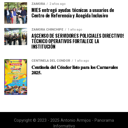
ZAMORA
2 años ago
MIES entregó ayudas técnicas a usuarios de
Centro de Referencia y Acogida Inclusivo
ZAMORA CHINCHIPE
1 año ago
ASCENSO DE SERVIDORES POLICIALES DIRECTIVOS Y
TÉCNICO OPERATIVOS FORTALECE LA
INSTITUCI
CENTINELA DEL CÓNDOR
1 año ago
𝐂𝐞𝐧𝐭𝐢𝐧𝐞𝐥𝐚 𝐝𝐞𝐥 𝐂𝐨́𝐧𝐝𝐨𝐫 𝐥𝐢𝐬𝐭𝐨 𝐩𝐚𝐫𝐚 𝐥𝐨𝐬 𝐂𝐚𝐫𝐧𝐚𝐯𝐚𝐥𝐞𝐬
𝟐𝟎𝟐𝟓.
Copyright © 2023 - 2025 Antonio Armijos - Panorama
Informativo