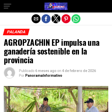
Salir de la versión móvil
PALANDA
AGROPZACHIN EP impulsa una
ganadería sostenible en la
provincia
Publicado
6 meses ago
on
4 de febrero de 2026
Por
PanoramaInformativo