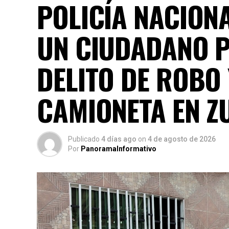
POLICÍA NACION
UN CIUDADANO 
DELITO DE ROBO
CAMIONETA EN Z
Publicado
4 días ago
on
4 de agosto de 2026
Por
PanoramaInformativo