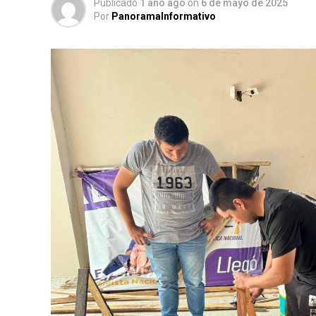
Publicado
1 año ago
on
6 de mayo de 2025
Por
PanoramaInformativo