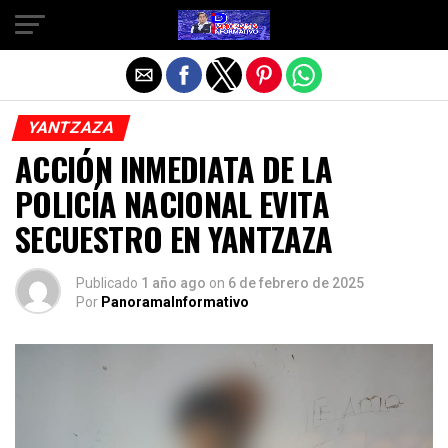
Salir de la versión móvil
YANTZAZA
ACCIÓN INMEDIATA DE LA
POLICÍA NACIONAL EVITA
SECUESTRO EN YANTZAZA
Publicado
1 año ago
on
6 de febrero de 2025
Por
PanoramaInformativo