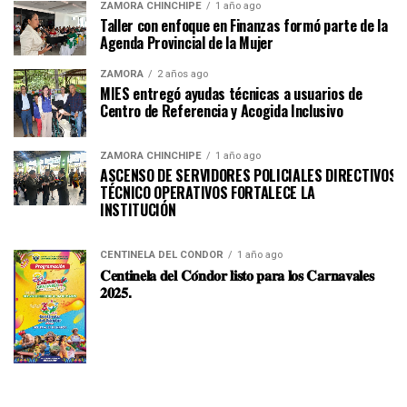
ZAMORA CHINCHIPE
1 año ago
Taller con enfoque en Finanzas formó parte de la
Agenda Provincial de la Mujer
ZAMORA
2 años ago
MIES entregó ayudas técnicas a usuarios de
Centro de Referencia y Acogida Inclusivo
ZAMORA CHINCHIPE
1 año ago
ASCENSO DE SERVIDORES POLICIALES DIRECTIVOS Y
TÉCNICO OPERATIVOS FORTALECE LA
INSTITUCI
CENTINELA DEL CÓNDOR
1 año ago
𝐂𝐞𝐧𝐭𝐢𝐧𝐞𝐥𝐚 𝐝𝐞𝐥 𝐂𝐨́𝐧𝐝𝐨𝐫 𝐥𝐢𝐬𝐭𝐨 𝐩𝐚𝐫𝐚 𝐥𝐨𝐬 𝐂𝐚𝐫𝐧𝐚𝐯𝐚𝐥𝐞𝐬
𝟐𝟎𝟐𝟓.