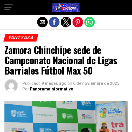
Salir de la versión móvil
YANTZAZA
Zamora Chinchipe sede de
Campeonato Nacional de Ligas
Barriales Fútbol Max 50
Publicado
9 meses ago
on
6 de noviembre de 2025
Por
PanoramaInformativo