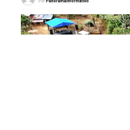
Por
PanoramaInformativo