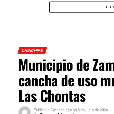
CLI
CHINCHIPE
Municipio de Za
cancha de uso múl
Las Chontas
Publicado
2 meses ago
on
8 de junio de 2026