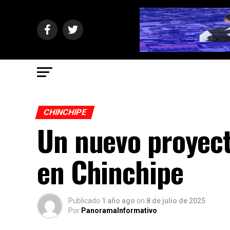
CHINCHIPE
Un nuevo proyecto
en Chinchipe
Publicado
1 año ago
on
8 de julio de 2025
Por
PanoramaInformativo