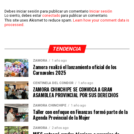
Debes iniciar sesión para publicar un comentario
Iniciar sesión
Lo siento, debes estar
conectado
para publicar un comentario.
This site uses Akismet to reduce spam.
Learn how your comment data is
processed.
TENDENCIA
ZAMORA
1 año ago
Zamora realizó el lanzamiento oficial de los
Carnavales 2025
CENTINELA DEL CÓNDOR
1 año ago
ZAMORA CHINCHIPE SE CONVOCA A GRAN
ASAMBLEA PROVINCIAL POR SUS DERECHOS
ZAMORA CHINCHIPE
1 año ago
Taller con enfoque en Finanzas formó parte de la
Agenda Provincial de la Mujer
ZAMORA
2 años ago