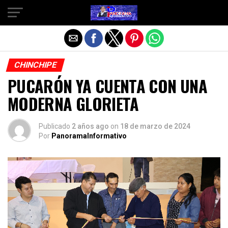
Salir de la versión móvil
CHINCHIPE
PUCARÓN YA CUENTA CON UNA
MODERNA GLORIETA
Publicado
2 años ago
on
18 de marzo de 2024
Por
PanoramaInformativo