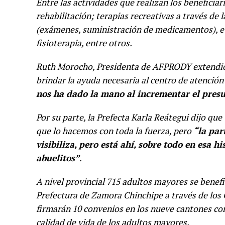
Entre las actividades que realizan los beneficiari
rehabilitación; terapias recreativas a través de 
(exámenes, suministración de medicamentos), eve
fisioterapia, entre otros.
Ruth Morocho, Presidenta de AFPRODY extendió su
brindar la ayuda necesaria al centro de atenció
nos ha dado la mano al incrementar el presup
Por su parte, la Prefecta Karla Reátegui dijo que
que lo hacemos con toda la fuerza, pero
“la par
visibiliza, pero está ahí, sobre todo en esa 
abuelitos”
.
A nivel provincial 715 adultos mayores se benef
Prefectura de Zamora Chinchipe a través de los 
firmarán 10 convenios en los nueve cantones con
calidad de vida de los adultos mayores.