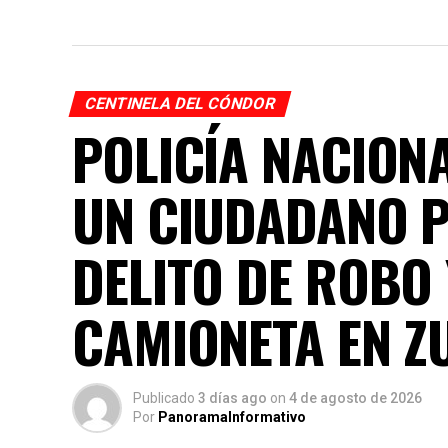
CENTINELA DEL CÓNDOR
POLICÍA NACION
UN CIUDADANO 
DELITO DE ROBO
CAMIONETA EN Z
Publicado
3 días ago
on
4 de agosto de 2026
Por
PanoramaInformativo