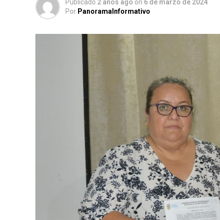
Publicado
2 años ago
on
6 de marzo de 2024
Por
PanoramaInformativo