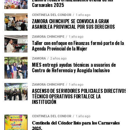
Carnavales 2025
CENTINELA DEL CÓNDOR
1 año ago
ZAMORA CHINCHIPE SE CONVOCA A GRAN
ASAMBLEA PROVINCIAL POR SUS DERECHOS
ZAMORA CHINCHIPE
1 año ago
Taller con enfoque en Finanzas formó parte de la
Agenda Provincial de la Mujer
ZAMORA
2 años ago
MIES entregó ayudas técnicas a usuarios de
Centro de Referencia y Acogida Inclusivo
ZAMORA CHINCHIPE
1 año ago
ASCENSO DE SERVIDORES POLICIALES DIRECTIVOS Y
TÉCNICO OPERATIVOS FORTALECE LA
INSTITUCI
CENTINELA DEL CÓNDOR
1 año ago
𝐂𝐞𝐧𝐭𝐢𝐧𝐞𝐥𝐚 𝐝𝐞𝐥 𝐂𝐨́𝐧𝐝𝐨𝐫 𝐥𝐢𝐬𝐭𝐨 𝐩𝐚𝐫𝐚 𝐥𝐨𝐬 𝐂𝐚𝐫𝐧𝐚𝐯𝐚𝐥𝐞𝐬
𝟐𝟎𝟐𝟓.