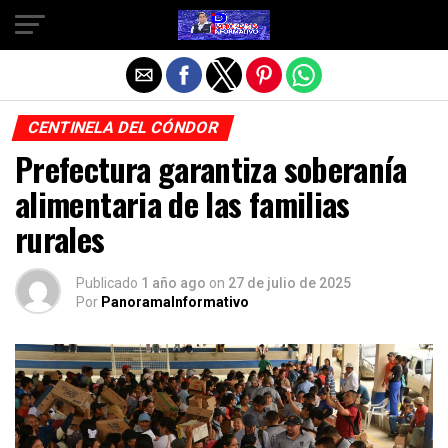
Salir de la versión móvil
CENTINELA DEL CÓNDOR
Prefectura garantiza soberanía
alimentaria de las familias
rurales
Publicado
1 año ago
on
27 de julio de 2025
Por
PanoramaInformativo