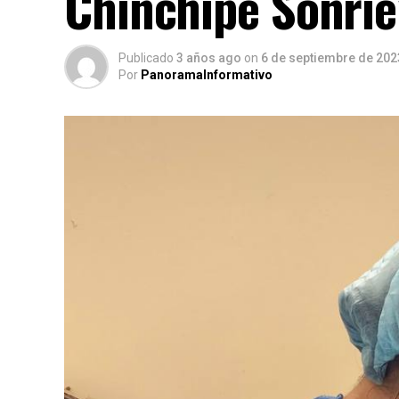
Chinchipe Sonríe
Publicado
3 años ago
on
6 de septiembre de 202
Por
PanoramaInformativo