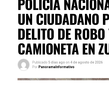
POLICÍA NACION
UN CIUDADANO 
DELITO DE ROBO
CAMIONETA EN Z
Publicado
5 días ago
on
4 de agosto de 2026
Por
PanoramaInformativo