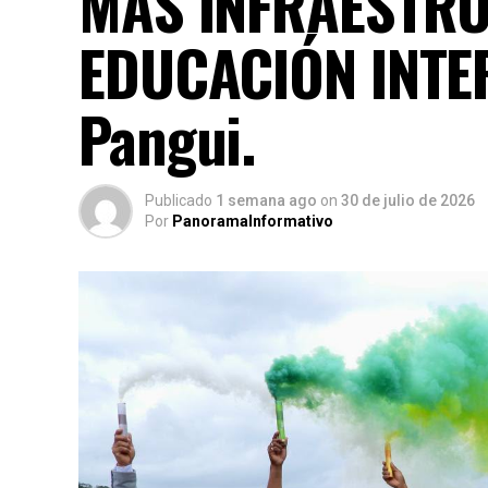
MÁS INFRAESTR
EDUCACIÓN INTE
Pangui.
Publicado
1 semana ago
on
30 de julio de 2026
Por
PanoramaInformativo