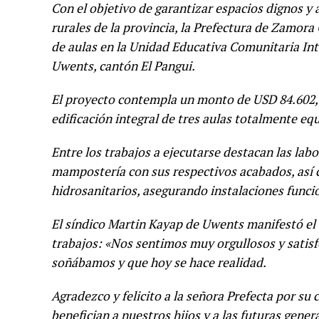
Con el objetivo de garantizar espacios dignos y
rurales de la provincia, la Prefectura de Zamor
de aulas en la Unidad Educativa Comunitaria Int
Uwents, cantón El Pangui.
El proyecto contempla un monto de USD 84.602,6
edificación integral de tres aulas totalmente eq
Entre los trabajos a ejecutarse destacan las lab
mampostería con sus respectivos acabados, así c
hidrosanitarios, asegurando instalaciones funcio
El síndico Martin Kayap de Uwents manifestó el 
trabajos: «Nos sentimos muy orgullosos y satis
soñábamos y que hoy se hace realidad.
Agradezco y felicito a la señora Prefecta por s
benefician a nuestros hijos y a las futuras gener