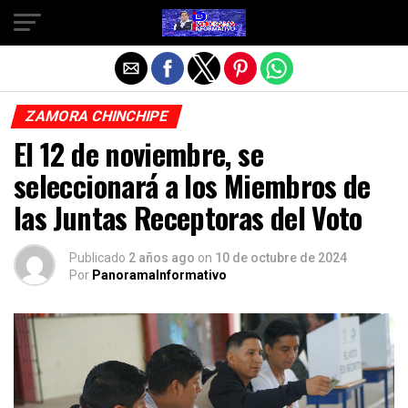
Salir de la versión móvil
ZAMORA CHINCHIPE
El 12 de noviembre, se
seleccionará a los Miembros de
las Juntas Receptoras del Voto
Publicado
2 años ago
on
10 de octubre de 2024
Por
PanoramaInformativo