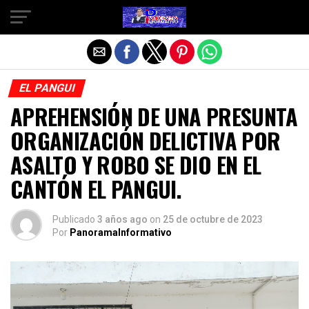
Salir de la versión móvil
EL PANGUI
APREHENSIÓN DE UNA PRESUNTA
ORGANIZACIÓN DELICTIVA POR
ASALTO Y ROBO SE DIO EN EL
CANTÓN EL PANGUI.
Publicado
3 años ago
on
25 de octubre de 2023
Por
PanoramaInformativo