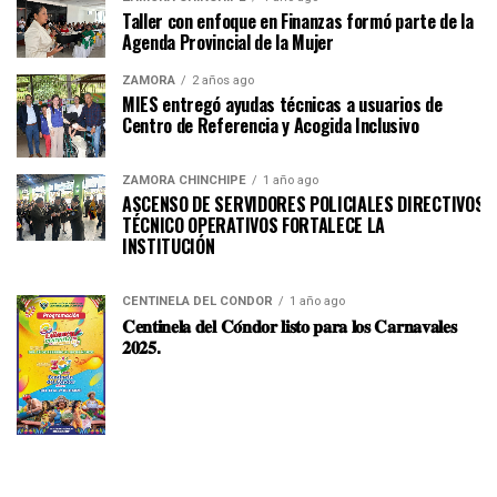
Taller con enfoque en Finanzas formó parte de la
Agenda Provincial de la Mujer
ZAMORA
2 años ago
MIES entregó ayudas técnicas a usuarios de
Centro de Referencia y Acogida Inclusivo
ZAMORA CHINCHIPE
1 año ago
ASCENSO DE SERVIDORES POLICIALES DIRECTIVOS Y
TÉCNICO OPERATIVOS FORTALECE LA
INSTITUCI
CENTINELA DEL CÓNDOR
1 año ago
𝐂𝐞𝐧𝐭𝐢𝐧𝐞𝐥𝐚 𝐝𝐞𝐥 𝐂𝐨́𝐧𝐝𝐨𝐫 𝐥𝐢𝐬𝐭𝐨 𝐩𝐚𝐫𝐚 𝐥𝐨𝐬 𝐂𝐚𝐫𝐧𝐚𝐯𝐚𝐥𝐞𝐬
𝟐𝟎𝟐𝟓.