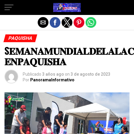
Salir de la versión móvil
PAQUISHA
S𝐄𝐌𝐀𝐍𝐀𝐌𝐔𝐍𝐃𝐈𝐀𝐋𝐃𝐄𝐋𝐀𝐋𝐀𝐂𝐓
𝐄𝐍𝐏𝐀𝐐𝐔𝐈𝐒𝐇𝐀
Publicado
3 años ago
on
3 de agosto de 2023
Por
PanoramaInformativo