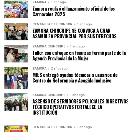
ZAMORA
1 año ago
Zamora realizó el lanzamiento oficial de los
Carnavales 2025
CENTINELA DEL CÓNDOR
1 año ago
ZAMORA CHINCHIPE SE CONVOCA A GRAN
ASAMBLEA PROVINCIAL POR SUS DERECHOS
ZAMORA CHINCHIPE
1 año ago
Taller con enfoque en Finanzas formó parte de la
Agenda Provincial de la Mujer
ZAMORA
2 años ago
MIES entregó ayudas técnicas a usuarios de
Centro de Referencia y Acogida Inclusivo
ZAMORA CHINCHIPE
1 año ago
ASCENSO DE SERVIDORES POLICIALES DIRECTIVOS Y
TÉCNICO OPERATIVOS FORTALECE LA
INSTITUCI
CENTINELA DEL CÓNDOR
1 año ago